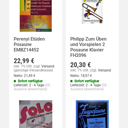
Perenyi Etüden
Philipp Zum Üben
Posaune
und Vorspielen 2
EMBZ14452
Posaune Klavier
FH2096
22,99 €
20,30 €
inkl. 7% USt.
zzgl.
Versand
(günstige Versandklasse)
inkl. 7% USt.
zzgl.
Versand
Netto:
21,49 €
Netto:
18,97 €
Sofort verfügbar
Sofort verfügbar
Lieferzeit:
2 - 4 Tage
(DE -
Lieferzeit:
2 - 4 Tage
(DE -
Ausland abweichend)
Ausland abweichend)