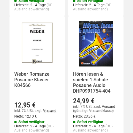
Sofort verfügbar
Sofort verfügbar
Lieferzeit:
2 - 4 Tage
(DE -
Lieferzeit:
2 - 4 Tage
(DE -
Ausland abweichend)
Ausland abweichend)
Weber Romanze
Hören lesen &
Posaune Klavier
spielen 1 Schule
K04566
Posaune Audio
DHP0991754-404
24,99 €
12,95 €
inkl. 7% USt.
zzgl.
Versand
inkl. 7% USt.
zzgl.
Versand
(günstige Versandklasse)
Netto:
12,10 €
Netto:
23,36 €
Sofort verfügbar
Sofort verfügbar
Lieferzeit:
2 - 4 Tage
(DE -
Lieferzeit:
2 - 4 Tage
(DE -
Ausland abweichend)
Ausland abweichend)