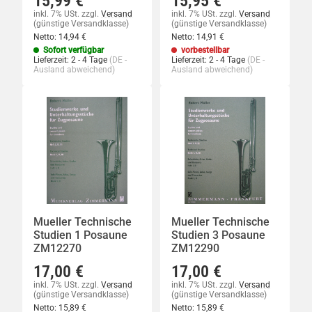
15,99 €
15,95 €
inkl. 7% USt.
zzgl.
Versand
inkl. 7% USt.
zzgl.
Versand
(günstige Versandklasse)
(günstige Versandklasse)
Netto:
14,94 €
Netto:
14,91 €
Sofort verfügbar
vorbestellbar
Lieferzeit:
2 - 4 Tage
(DE -
Lieferzeit:
2 - 4 Tage
(DE -
Ausland abweichend)
Ausland abweichend)
Mueller Technische
Mueller Technische
Studien 1 Posaune
Studien 3 Posaune
ZM12270
ZM12290
17,00 €
17,00 €
inkl. 7% USt.
zzgl.
Versand
inkl. 7% USt.
zzgl.
Versand
(günstige Versandklasse)
(günstige Versandklasse)
Netto:
15,89 €
Netto:
15,89 €