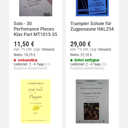
Solo - 30
Trampler Schule für
Perfomance Pieces
Zugposaune HAL254
Klav Part MT1015-35
11,50 €
29,00 €
inkl. 7% USt.
zzgl.
Versand
inkl. 7% USt.
zzgl.
Versand
Netto:
10,75 €
Netto:
27,10 €
vorbestellbar
Sofort verfügbar
Lieferzeit:
2 - 4 Tage
(DE -
Lieferzeit:
2 - 4 Tage
(DE -
Ausland abweichend)
Ausland abweichend)