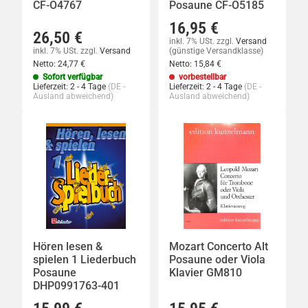
CF-O4767
Posaune CF-O5185
16,95 €
26,50 €
inkl. 7% USt.
zzgl.
Versand
inkl. 7% USt.
zzgl.
Versand
(günstige Versandklasse)
Netto:
24,77 €
Netto:
15,84 €
Sofort verfügbar
vorbestellbar
Lieferzeit:
2 - 4 Tage
(DE -
Lieferzeit:
2 - 4 Tage
(DE -
Ausland abweichend)
Ausland abweichend)
Hören lesen &
Mozart Concerto Alt
spielen 1 Liederbuch
Posaune oder Viola
Posaune
Klavier GM810
DHP0991763-401