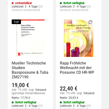
vorbestellbar
Sofort verfügbar
Lieferzeit:
2 - 4 Tage
(DE -
Lieferzeit:
2 - 4 Tage
(DE -
Ausland abweichend)
Ausland abweichend)
TOP
Mueller Technische
Rapp Fröhliche
Studien
Weihnacht mit der
Bassposaune & Tuba
Posaune CD HR-WP
ZM27190
19,00 €
22,40 €
inkl. 7% USt.
zzgl.
Versand
(günstige Versandklasse)
inkl. 7% USt.
zzgl.
Versand
Netto:
17,76 €
Netto:
20,93 €
Sofort verfügbar
Sofort verfügbar
Lieferzeit:
2 - 4 Tage
(DE -
Lieferzeit:
2 - 4 Tage
(DE -