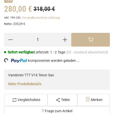
280,00 €
318,00 €
inkl. 19% USt.
Versandkostenfreie Lieferung
Netto:
235,29 €
Sofort verfügbar
Lieferzeit:
1 - 2 Tage
(DE - Ausland abweichend)
ng...
Komponenten werden geladen ...
Vandoren T77 V16 Tenor Sax
Mehr Produktdetails
Vergleichsliste
Teilen
Merken
Frage zum Artikel