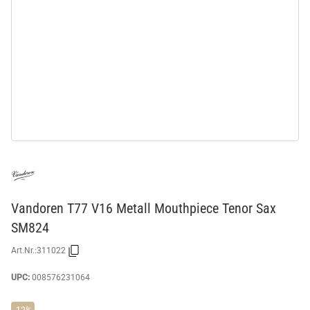
Vandoren T77 V16 Metall Mouthpiece Tenor Sax
SM824
Art.Nr.:
311022
UPC:
008576231064
-12%