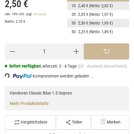
2,50 €
10
2,40 €
(Netto: 2,02 €)
20
2,35 €
(Netto: 1,97 €)
inkl. 19% USt.
zzgl.
Versand
Netto:
2,10 €
30
2,30 €
(Netto: 1,93 €)
50
2,25 €
(Netto: 1,89 €)
oading...
Sofort verfügbar
Lieferzeit:
2 - 4 Tage
(DE - Ausland abweichend)
Komponenten werden geladen ...
Vandoren Classic Blue 1.5 Sopran
Mehr Produktdetails
Vergleichsliste
Teilen
Merken