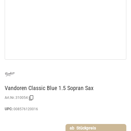
Vandoren Classic Blue 1.5 Sopran Sax
Art.Nr.:
310054
UPC:
008576120016
ab
Stückpreis