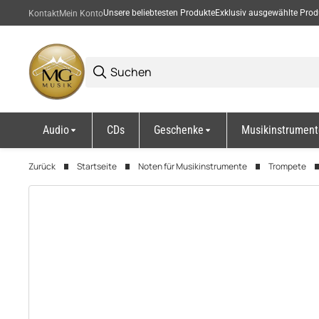
Unsere beliebtesten Produkte
Exklusiv ausgewählte Prod
Kontakt
Mein Konto
Audio
CDs
Geschenke
Musikinstrument
Zurück
Startseite
Noten für Musikinstrumente
Trompete