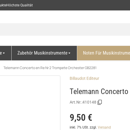
ukte
Höchste Qualität
e
Zubehör Musikinstrumente
Noten Für Musikinstrum
Telemann Concerto en Re Nr 2 Trompete Orchester GB2281
Billaudot Editeur
Telemann Concerto 
Art.Nr.:
410148
9,50 €
inkl. 7% USt.
zzgl.
Versand