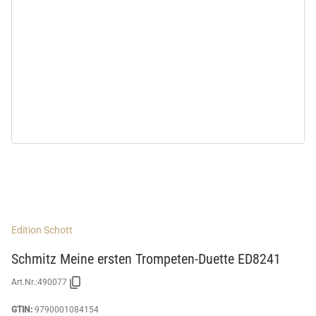
Edition Schott
Schmitz Meine ersten Trompeten-Duette ED8241
Art.Nr.:
490077
GTIN:
9790001084154