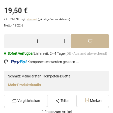
19,50 €
inkl. 7% USt.
zzgl.
Versand
(günstige Versandklasse)
Netto:
18,22 €
Sofort verfügbar
Lieferzeit:
2 - 4 Tage
(DE - Ausland abweichend)
ng...
Komponenten werden geladen ...
Schmitz Meine ersten Trompeten-Duette
Mehr Produktdetails
Vergleichsliste
Teilen
Merken
Frage zum Artikel