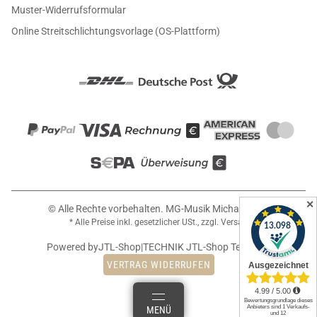
Muster-Widerrufsformular
Online Streitschlichtungsvorlage (OS-Plattform)
✕
© Alle Rechte vorbehalten. MG-Musik Michael Girin
* Alle Preise inkl. gesetzlicher USt., zzgl.
Versand
Powered by
JTL-Shop
|
TECHNIK JTL-Shop Template
VERTRAG WIDERRUFEN
ANMELDEN
MENÜ
WARENKORB