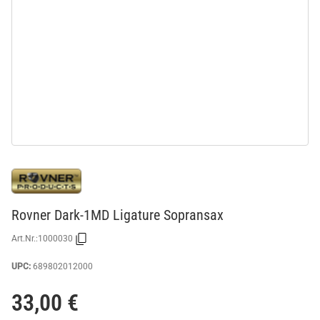
Rovner Dark-1MD Ligature Sopransax
Art.Nr.:
1000030
UPC:
689802012000
33,00 €