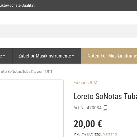
ukte
Höchste Qualität
e
Zubehör Musikinstrumente
Noten Für Musikinstrum
reto SoNotas Tuba Klavier TU111
Editions BIM
Loreto SoNotas Tub
Art.Nr.:
470034
20,00 €
inkl. 7% USt.
zzgl.
Versand