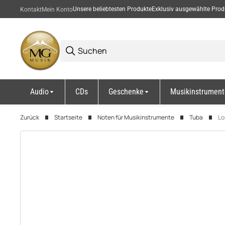
Unsere beliebtesten Produkte
Exklusiv ausgewählte Prod
Kontakt
Mein Konto
Audio
CDs
Geschenke
Musikinstrument
Zurück
Startseite
Noten für Musikinstrumente
Tuba
Lo