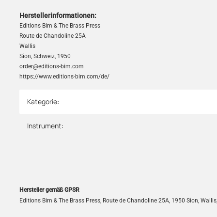
Herstellerinformationen:
Editions Bim & The Brass Press
Route de Chandoline 25A
Wallis
Sion, Schweiz, 1950
order@editions-bim.com
https://www.editions-bim.com/de/
Kategorie:
Produkteigenschaft
Wert
Instrument:
Hersteller gemäß GPSR
Editions Bim & The Brass Press, Route de Chandoline 25A, 1950 Sion, Walli