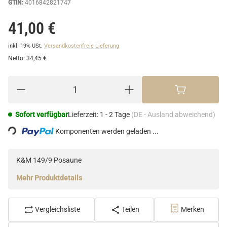
GTIN:
4016842821747
41,00 €
inkl. 19% USt.
Versandkostenfreie Lieferung
Netto:
34,45 €
Loading...
Sofort verfügbar
Lieferzeit:
1 - 2 Tage
(DE - Ausland abweichend)
Komponenten werden geladen ...
K&M 149/9 Posaune
Mehr Produktdetails
Vergleichsliste
Teilen
Merken