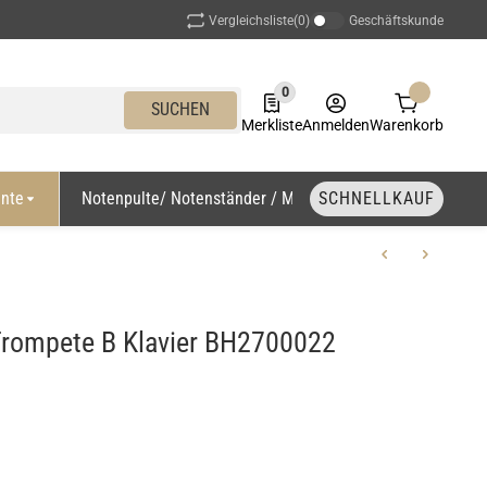
Vergleichsliste
(0)
Geschäftskunde
0
0 Produkte in der Liste
SUCHEN
Merkliste
Anmelden
Warenkorb
ente
Notenpulte/ Notenständer / Marschgabel
SCHNELLKAUF
rompete B Klavier BH2700022