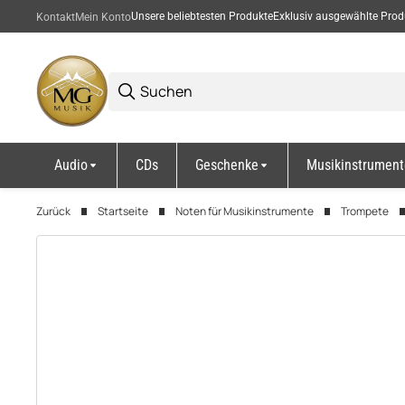
Unsere beliebtesten Produkte
Exklusiv ausgewählte Prod
Kontakt
Mein Konto
Audio
CDs
Geschenke
Musikinstrument
Zurück
Startseite
Noten für Musikinstrumente
Trompete