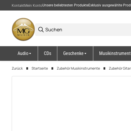
Unsere beliebtesten Produkte
Exklusiv ausgewählte Prod
Kontakt
Mein Konto
Audio
CDs
Geschenke
Musikinstrument
Zurück
Startseite
Zubehör Musikinstrumente
Zubehör Gitar