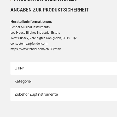
ANGABEN ZUR PRODUKTSICHERHEIT
Herstellerinformationen:
Fender Musical Instruments
Leo House Birches Industrial Estate
West Sussex, Vereinigtes Königreich, RH19 1QZ
contactemea@fender.com
https://www.fender.com/en-GB/start
GTIN:
Produkteigenschaft
Wert
Kategorie:
Zubehör Zupfinstrumente: