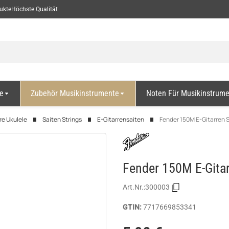
ukte
Höchste Qualität
e
Zubehör Musikinstrumente
Noten Für Musikinstrum
re Ukulele
Saiten Strings
E-Gitarrensaiten
Fender 150M E-Gitarren S
Fender 150M E-Gitar
Art.Nr.:
300003
GTIN:
7717669853341