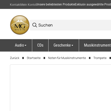
Unsere beliebtesten Produkte
Exklusiv ausgewählte Prod
Kontakt
Mein Konto
Audio
CDs
Geschenke
Musikinstrument
Zurück
Startseite
Noten für Musikinstrumente
Trompete