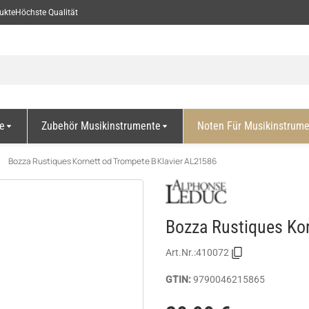
ukte
Höchste Qualität
e
Zubehör Musikinstrumente
Noten Für Musikinstrum
Bozza Rustiques Kornett od Trompete B Klavier AL21586
Bozza Rustiques Ko
Art.Nr.:
410072
GTIN:
9790046215865