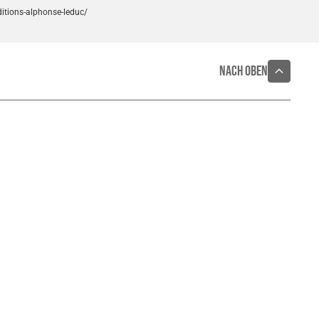
itions-alphonse-leduc/
Nach oben