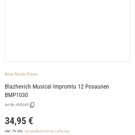
Briar Music Press
Blazhevich Musical Impromtu 12 Posaunen
BMP1030
Art.Nr.:
490045
34,95 €
inkl. 7% USt.
Versandkostenfreie Lieferung