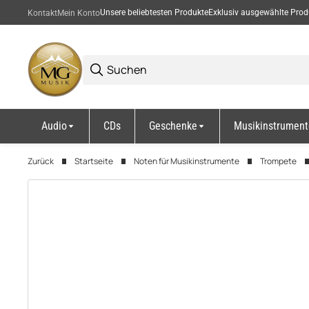
Unsere beliebtesten Produkte
Exklusiv ausgewählte Prod
Kontakt
Mein Konto
Audio
CDs
Geschenke
Musikinstrument
Zurück
Startseite
Noten für Musikinstrumente
Trompete