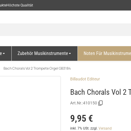
ukte
Höchste Qualität
e
Zubehör Musikinstrumente
Noten Für Musikinstrum
Bach Chorals Vol 2 Trompete Orgel GB3184
Billaudot Editeur
Bach Chorals Vol 2
Art.Nr.:
410150
9,95 €
inkl. 7% USt.
zzgl.
Versand